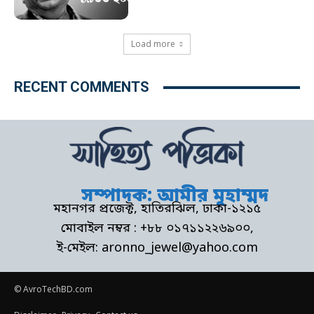
Load more
RECENT COMMENTS
সম্পাদক: আমীর মুহাম্মদ
মহানগর প্রজেক্ট, হাতিরঝিল, ঢাকা-১২১৫
মোবাইল নম্বর : +৮৮ ০১৭১১২২৬৯০০,
ই-মেইল: aronno_jewel@yahoo.com
© AvroTechBD.com