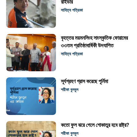
রাইডার
সাহিত্য পত্রিকা
বৃহত্তর ময়মনসিংহ সাংস্কৃতিক ফোরামের
৩৩তম প্রতিষ্ঠাবার্ষিকী উদযাপিত
সাহিত্য পত্রিকা
সূর্যগ্রহণ গ্রাস করেছে পূর্নিমা
শরীফা বুলবুল
কতো ফুল ঝরে গেলে শোকাতুর হবে রাষ্ট্র?
শরীফা বুলবুল