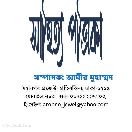
সম্পাদক: আমীর মুহাম্মদ
মহানগর প্রজেক্ট, হাতিরঝিল, ঢাকা-১২১৫
মোবাইল নম্বর : +৮৮ ০১৭১১২২৬৯০০,
ই-মেইল: aronno_jewel@yahoo.com
© AvroTechBD.com